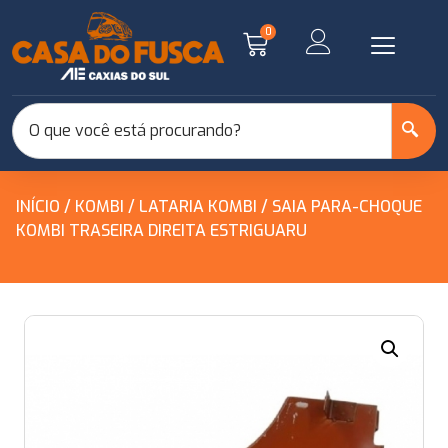
0
INÍCIO
/
KOMBI
/
LATARIA KOMBI
/ SAIA PARA-CHOQUE
KOMBI TRASEIRA DIREITA ESTRIGUARU