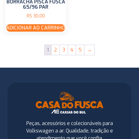
BORRACHA PISCA FUSCA
65/96 PAR
R$
30,00
ADICIONAR AO CARRINHO
1
2
3
4
5
→
Peças, acessórios e colecionáveis para
Volkswagen a ar. Qualidade, tradição e
atendimento que você confia.