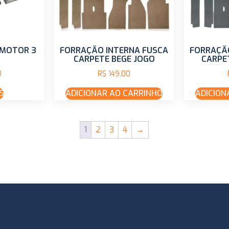
 MOTOR 3
FORRAÇÃO INTERNA FUSCA
FORRAÇÃ
CARPETE BEGE JOGO
CARPE
0
R$
149,00
S
ADICIONAR AO CARRINHO
ADICION
1
2
3
4
→