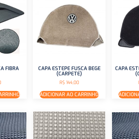
A FIBRA
CAPA ESTEPE FUSCA BEGE
CAPA EST
(CARPETE)
(
0
R$
144,00
CARRINHO
ADICIONAR AO CARRINHO
ADICION