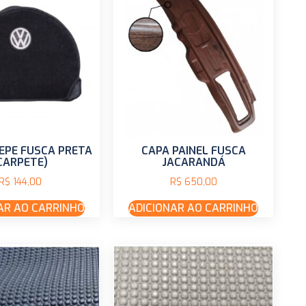
EPE FUSCA PRETA
CAPA PAINEL FUSCA
CARPETE)
JACARANDÁ
R$
144,00
R$
650,00
AR AO CARRINHO
ADICIONAR AO CARRINHO