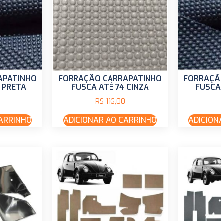
APATINHO
FORRAÇÃO CARRAPATINHO
FORRAÇÃ
 PRETA
FUSCA ATÉ 74 CINZA
FUSCA
R$
116,00
CARRINHO
ADICIONAR AO CARRINHO
ADICION