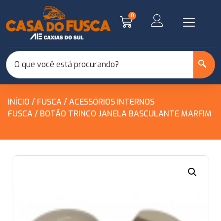
0
INÍCIO
/
FUSCA
/
ACESSÓRIOS INTERNOS
FUSCA
/ BOTÃO TRINCO JANELA BASCULANTE MARFIM