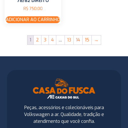
78/82 DIREITO
R$
750,00
ADICIONAR AO CARRINHO
1
2
3
4
…
13
14
15
→
Peças, acessórios e colecionáveis para
Volkswagen a ar. Qualidade, tradição e
atendimento que você confia.