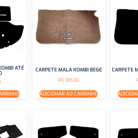
KOMBI ATÉ
CARPETE MALA KOMBI BEGE
CARPETE 
O
R$
385,00
0
CARRINHO
ADICIONAR AO CARRINHO
ADICION