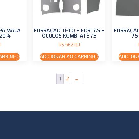
PA MALA
FORRAÇÃO TETO + PORTAS +
FORRAÇÃO
2014
ÓCULOS KOMBI ATÉ 75
75
0
R$
562,00
CARRINHO
ADICIONAR AO CARRINHO
ADICION
1
2
→