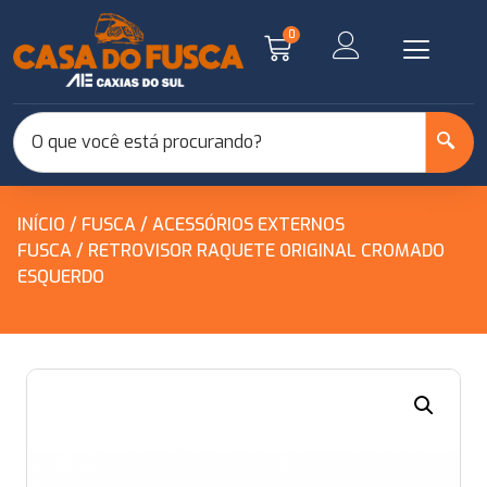
0
INÍCIO
/
FUSCA
/
ACESSÓRIOS EXTERNOS
FUSCA
/ RETROVISOR RAQUETE ORIGINAL CROMADO
ESQUERDO