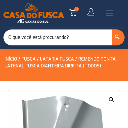
0
INÍCIO
/
FUSCA
/
LATARIA FUSCA
/ REMENDO PONTA
LATERAL FUSCA DIANTEIRA DIREITA (TODOS)