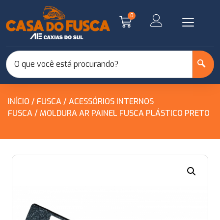
0
INÍCIO
/
FUSCA
/
ACESSÓRIOS INTERNOS
FUSCA
/ MOLDURA AR PAINEL FUSCA PLÁSTICO PRETO