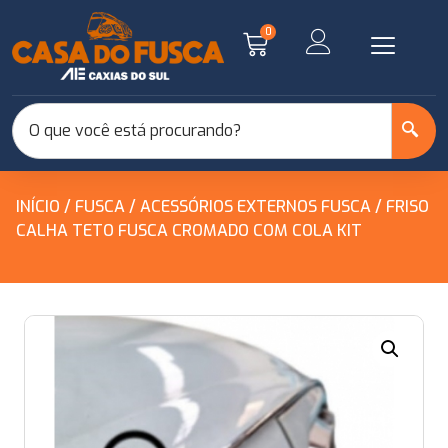
0
INÍCIO
/
FUSCA
/
ACESSÓRIOS EXTERNOS FUSCA
/ FRISO
CALHA TETO FUSCA CROMADO COM COLA KIT