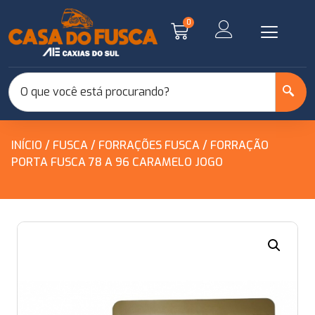
0
INÍCIO
/
FUSCA
/
FORRAÇÕES FUSCA
/ FORRAÇÃO
PORTA FUSCA 78 A 96 CARAMELO JOGO