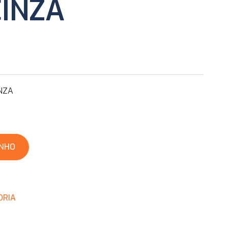
CINZA
NZA
INHO
ORIA