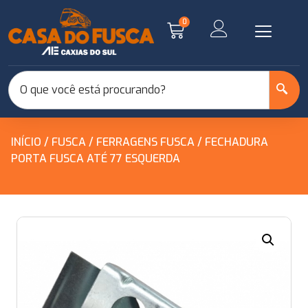
0
INÍCIO
/
FUSCA
/
FERRAGENS FUSCA
/ FECHADURA
PORTA FUSCA ATÉ 77 ESQUERDA