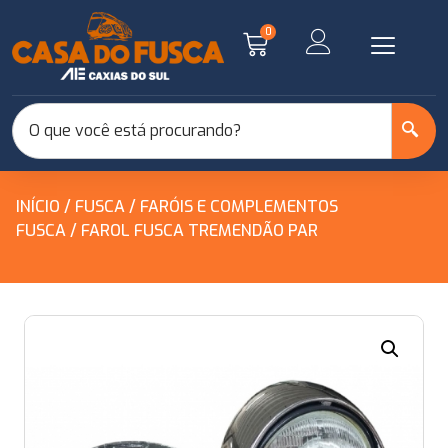
0
INÍCIO
/
FUSCA
/
FARÓIS E COMPLEMENTOS
FUSCA
/ FAROL FUSCA TREMENDÃO PAR