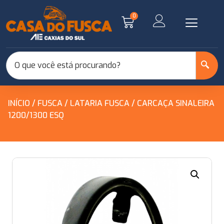
0
INÍCIO
/
FUSCA
/
LATARIA FUSCA
/ CARCAÇA SINALEIRA
1200/1300 ESQ