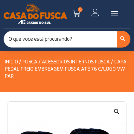
0
INÍCIO
/
FUSCA
/
ACESSÓRIOS INTERNOS FUSCA
/ CAPA
PEDAL FREIO EMBREAGEM FUSCA ATÉ 76 C/LOGO VW
PAR