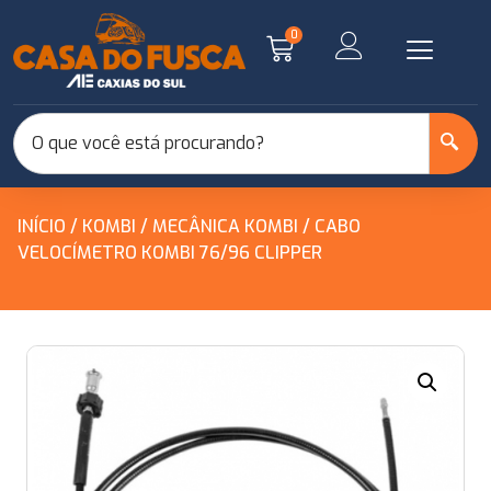
0
INÍCIO
/
KOMBI
/
MECÂNICA KOMBI
/ CABO
VELOCÍMETRO KOMBI 76/96 CLIPPER