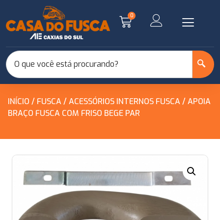
0
INÍCIO
/
FUSCA
/
ACESSÓRIOS INTERNOS FUSCA
/ APOIA
BRAÇO FUSCA COM FRISO BEGE PAR