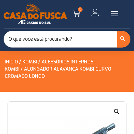
0
INÍCIO
/
KOMBI
/
ACESSÓRIOS INTERNOS
KOMBI
/ ALONGADOR ALAVANCA KOMBI CURVO
CROMADO LONGO