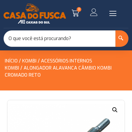
0
INÍCIO
/
KOMBI
/
ACESSÓRIOS INTERNOS
KOMBI
/ ALONGADOR ALAVANCA CÂMBIO KOMBI
CROMADO RETO