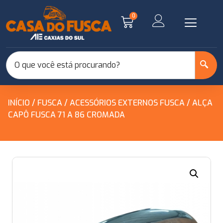
0
INÍCIO
/
FUSCA
/
ACESSÓRIOS EXTERNOS FUSCA
/ ALÇA
CAPÔ FUSCA 71 A 86 CROMADA