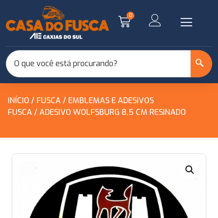
0
INÍCIO
/
FUSCA
/
EMBLEMAS E ADESIVOS
FUSCA
/ ADESIVO WOLFSBURG 8,5 CM RESINADO