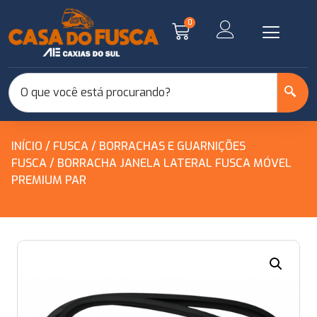
0
INÍCIO
/
FUSCA
/
BORRACHAS E GUARNIÇÕES
FUSCA
/ BORRACHA JANELA LATERAL FUSCA MÓVEL
PREMIUM PAR