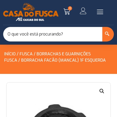
0
INÍCIO
/
FUSCA
/
BORRACHAS E GUARNIÇÕES
FUSCA
/ BORRACHA FACÃO (MANCAL) 1F ESQUERDA