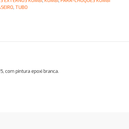
S EXTERNOS KOMBI
,
KOMBI
,
PARA-CHOQUES KOMBI
SEIRO
,
TUBO
 com pintura epoxi branca.