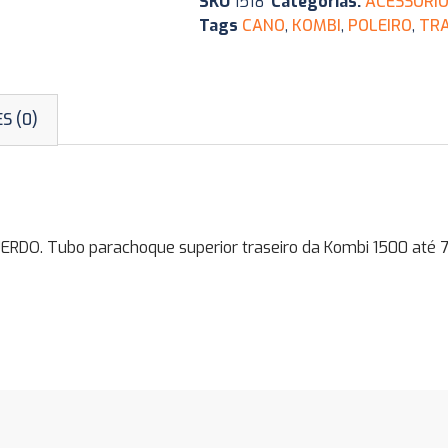
SKU
1518
Categorias:
ACESSÓRIO
Tags
CANO
,
KOMBI
,
POLEIRO
,
TRA
S (0)
. Tubo parachoque superior traseiro da Kombi 1500 até 75,