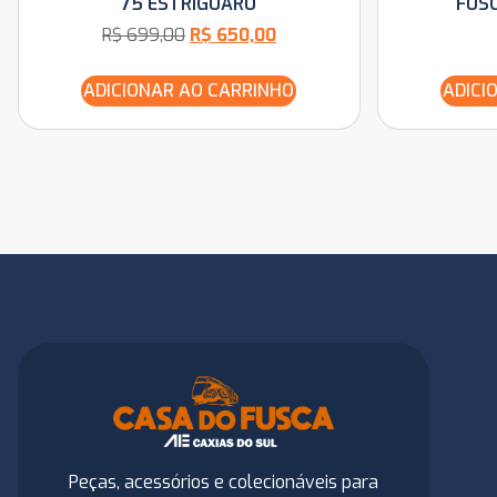
75 ESTRIGUARU
FUSC
R$
699,00
R$
650,00
ADICIONAR AO CARRINHO
ADICI
Peças, acessórios e colecionáveis para