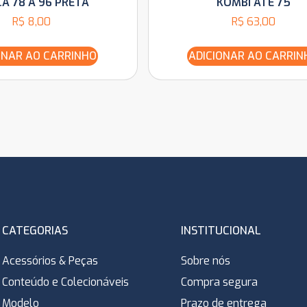
A 78 A 96 PRETA
KOMBI ATÉ 75
R$
8,00
R$
63,00
ONAR AO CARRINHO
ADICIONAR AO CARRIN
CATEGORIAS
INSTITUCIONAL
Acessórios & Peças
Sobre nós
Conteúdo e Colecionáveis
Compra segura
Modelo
Prazo de entrega