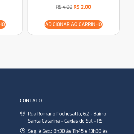
R$
4,00
R$
2,00
HO
ADICIONAR AO CARRINHO
CONTATO
Rua Romano Fochesatto, 62 - Bairro
Santa Catarina - Caxias do Sul - RS
Seg. à Sex.: 8h30 às 11h45 e 13h30 às