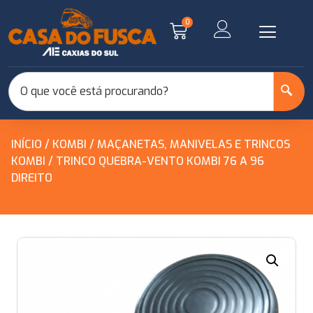
0
INÍCIO
/
KOMBI
/
MAÇANETAS, MANIVELAS E TRINCOS
KOMBI
/ TRINCO QUEBRA-VENTO KOMBI 76 A 96
DIREITO