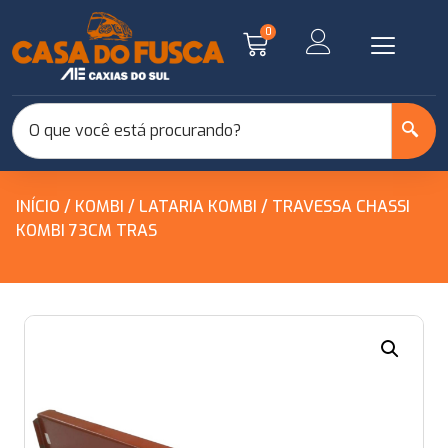
0
INÍCIO
/
KOMBI
/
LATARIA KOMBI
/ TRAVESSA CHASSI
KOMBI 73CM TRAS