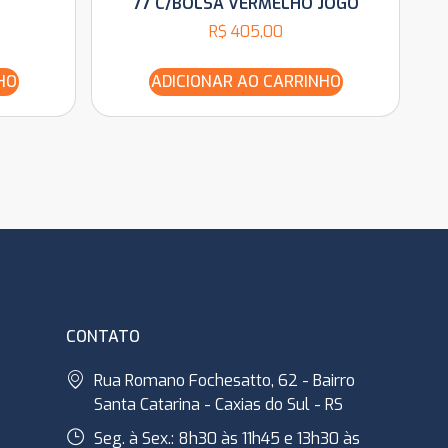
77 C/BOLSA VERMELHO JOGO
R$
405,00
HO
ADICIONAR AO CARRINHO
CONTATO
Rua Romano Fochesatto, 62 - Bairro
Santa Catarina - Caxias do Sul - RS
Seg. à Sex.: 8h30 às 11h45 e 13h30 às