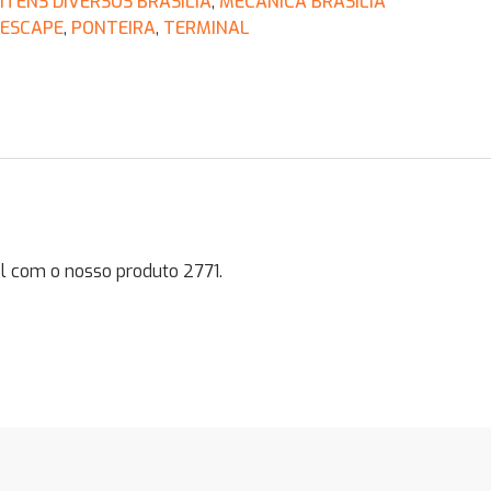
ITENS DIVERSOS BRASÍLIA
,
MECÂNICA BRASÍLIA
ESCAPE
,
PONTEIRA
,
TERMINAL
l com o nosso produto 2771.