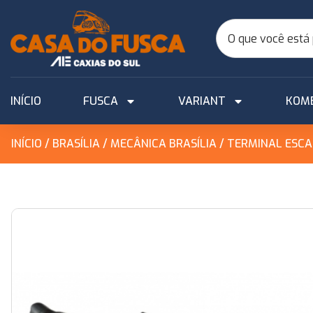
INÍCIO
FUSCA
VARIANT
KOM
INÍCIO
/
BRASÍLIA
/
MECÂNICA BRASÍLIA
/ TERMINAL ESCA