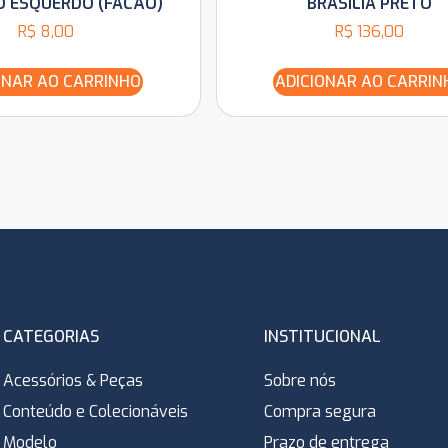
O ESQUERDO (FACÃO)
BRASILIA PRETO
R$
8,00
R$
136,00
ONAR AO CARRINHO
ADICIONAR AO CARRIN
CATEGORIAS
INSTITUCIONAL
Acessórios & Peças
Sobre nós
Conteúdo e Colecionáveis
Compra segura
Modelo
Prazo de entrega