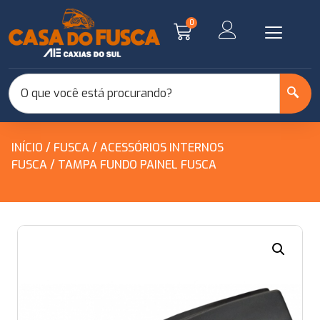
0
INÍCIO
/
FUSCA
/
ACESSÓRIOS INTERNOS
FUSCA
/ TAMPA FUNDO PAINEL FUSCA