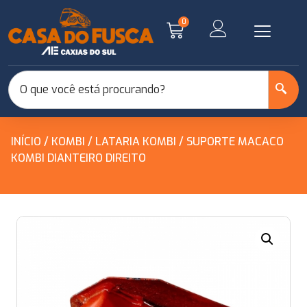
0
INÍCIO
/
KOMBI
/
LATARIA KOMBI
/ SUPORTE MACACO
KOMBI DIANTEIRO DIREITO