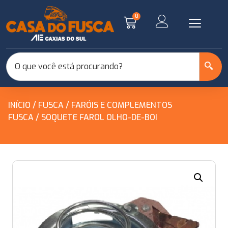
0
INÍCIO
/
FUSCA
/
FARÓIS E COMPLEMENTOS
FUSCA
/ SOQUETE FAROL OLHO-DE-BOI