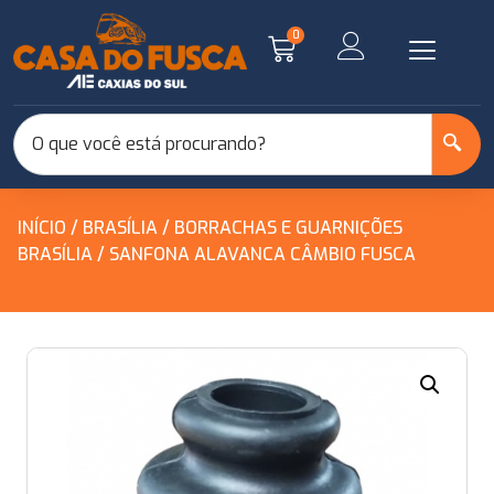
0
INÍCIO
/
BRASÍLIA
/
BORRACHAS E GUARNIÇÕES
BRASÍLIA
/ SANFONA ALAVANCA CÂMBIO FUSCA