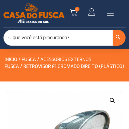
0
INÍCIO
/
FUSCA
/
ACESSÓRIOS EXTERNOS
FUSCA
/ RETROVISOR F1 CROMADO DIREITO (PLÁSTICO)