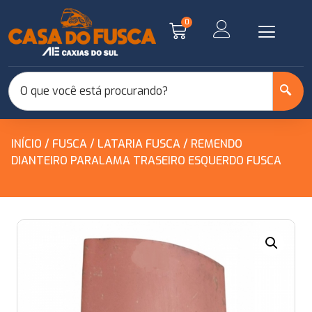
0
INÍCIO
/
FUSCA
/
LATARIA FUSCA
/ REMENDO
DIANTEIRO PARALAMA TRASEIRO ESQUERDO FUSCA