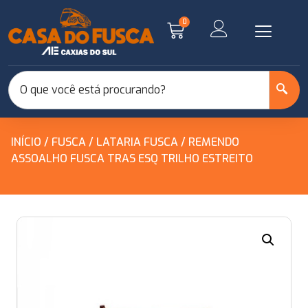
0
INÍCIO
/
FUSCA
/
LATARIA FUSCA
/ REMENDO
ASSOALHO FUSCA TRAS ESQ TRILHO ESTREITO