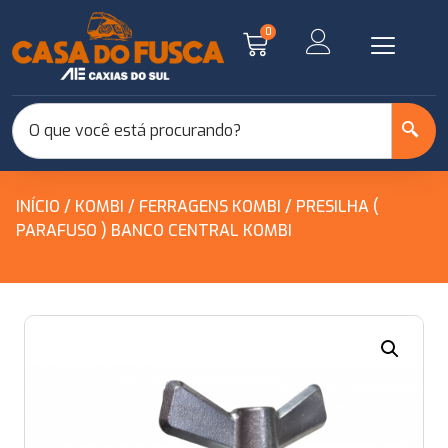
0
INÍCIO
/
KOMBI
/
FERRAGENS KOMBI
/ PRESILHA (
PARAFUSO ) BANCO CENTRAL KOMBI