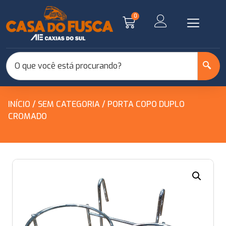
0
INÍCIO
/
SEM CATEGORIA
/ PORTA COPO DUPLO
CROMADO