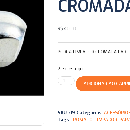
CROMADA
R$
40,00
PORCA LIMPADOR CROMADA PAR
2 em estoque
ADICIONAR AO CARR
SKU
719
Categorias:
ACESSÓRIO
Tags
CROMADO
,
LIMPADOR
,
PARA