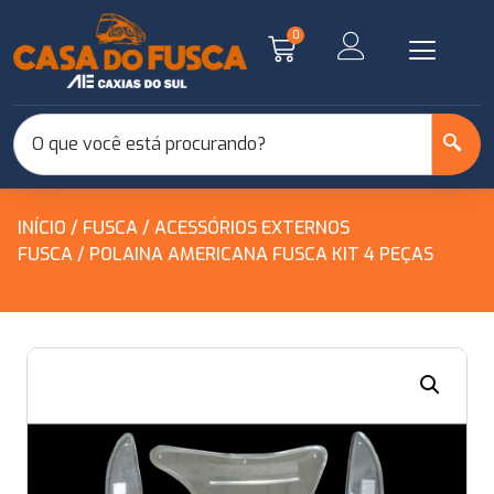
0
INÍCIO
/
FUSCA
/
ACESSÓRIOS EXTERNOS
FUSCA
/ POLAINA AMERICANA FUSCA KIT 4 PEÇAS