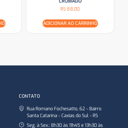
CROMADO
R$
88,00
HO
ADICIONAR AO CARRINHO
CONTATO
Rua Romano Fochesatto, 62 - Bairro
Santa Catarina - Caxias do Sul - RS
Seg. à Sex.: 8h30 às 11h45 e 13h30 às