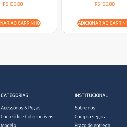
R$
106,00
R$
106,00
ONAR AO CARRINHO
ADICIONAR AO CARRIN
CATEGORIAS
INSTITUCIONAL
Acessórios & Peças
Sobre nós
Conteúdo e Colecionáveis
Compra segura
Modelo
Prazo de entrega