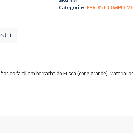
SKU
333
Categorias:
FARÓIS E COMPLEME
S (0)
os do faról em borracha do Fusca (cone grande). Material bo