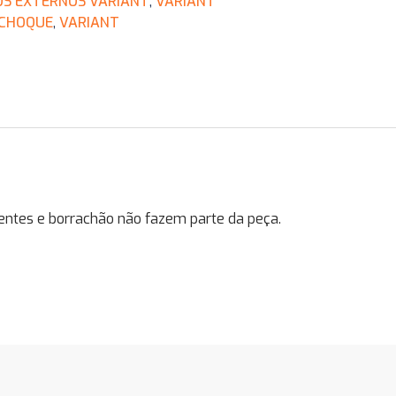
OS EXTERNOS VARIANT
,
VARIANT
CHOQUE
,
VARIANT
ntes e borrachão não fazem parte da peça.