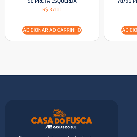
96 PRETA ESQUERDA
78/96 P
R$
37,00
ADICIONAR AO CARRINHO
ADICI