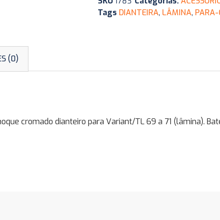
SKU
1783
Categorias:
ACESSÓRI
Tags
DIANTEIRA
,
LÂMINA
,
PARA-
S (0)
e cromado dianteiro para Variant/TL 69 a 71 (lâmina). Bate