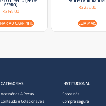
RETO DIREITO (PÉ DE
PAULISTAURUM JOG
FERRO)
R$
232,00
R$
148,00
ONAR AO CARRINHO
LEIA MAIS
CATEGORIAS
INSTITUCIONAL
Acessórios & Peças
Sobre nós
Conteúdo e Colecionáveis
Compra segura