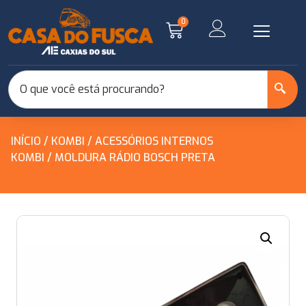
0
INÍCIO
/
KOMBI
/
ACESSÓRIOS INTERNOS
KOMBI
/ MOLDURA RÁDIO BOSCH PRETA