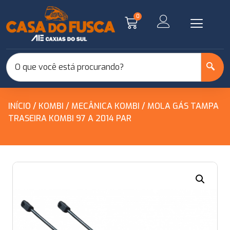
0
INÍCIO
/
KOMBI
/
MECÂNICA KOMBI
/ MOLA GÁS TAMPA
TRASEIRA KOMBI 97 A 2014 PAR