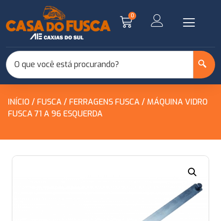
0
INÍCIO
/
FUSCA
/
FERRAGENS FUSCA
/ MÁQUINA VIDRO
FUSCA 71 A 96 ESQUERDA