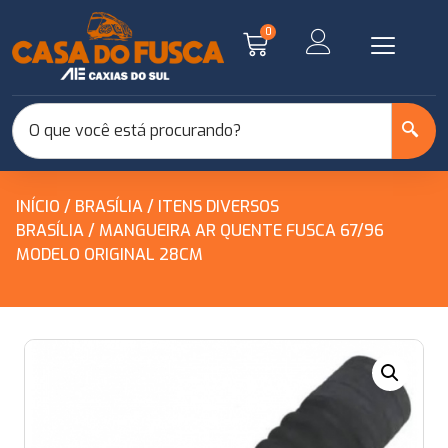
0
INÍCIO
/
BRASÍLIA
/
ITENS DIVERSOS
BRASÍLIA
/ MANGUEIRA AR QUENTE FUSCA 67/96
MODELO ORIGINAL 28CM