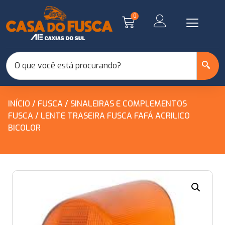
0
INÍCIO
/
FUSCA
/
SINALEIRAS E COMPLEMENTOS
FUSCA
/ LENTE TRASEIRA FUSCA FAFÁ ACRILICO
BICOLOR