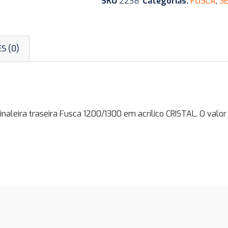
SKU
2238
Categorias:
FUSCA
,
S
S (0)
leira traseira Fusca 1200/1300 em acrílico CRISTAL. O valor