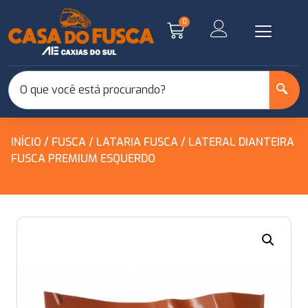
0
INÍCIO
/
FUSCA
/
LATARIA FUSCA
/ LATERAL DIANTEIRA
FUSCA PREMIUM ESQUERDO