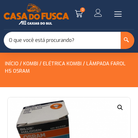
0
INÍCIO
/
KOMBI
/
ELÉTRICA KOMBI
/ LÂMPADA FAROL
H5 OSRAM