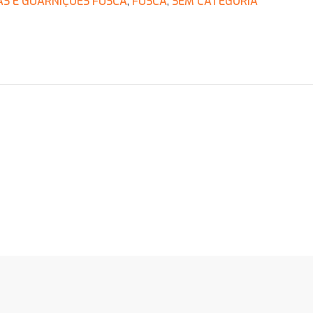
S E GUARNIÇÕES FUSCA
,
FUSCA
,
SEM CATEGORIA