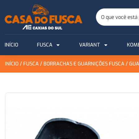
INÍCIO
FUSCA
VARIANT
KOM
INÍCIO
/
FUSCA
/
BORRACHAS E GUARNIÇÕES FUSCA
/ GUA