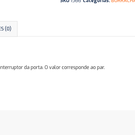
SKU
1566
Categorias:
BORRACHA
S (0)
rruptor da porta. O valor corresponde ao par.